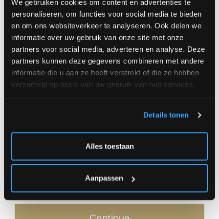
We gebruiken cookies om content en advertenties te
personaliseren, om functies voor social media te bieden
small (+/- Ø 30 cm) 39,00 €
en om ons websiteverkeer te analyseren. Ook delen we
medium (+/- Ø 40 cm) 59,00 €
informatie over uw gebruik van onze site met onze
partners voor social media, adverteren en analyse. Deze
large (+/- Ø 50 cm) 69,00 €
partners kunnen deze gegevens combineren met andere
informatie die u aan ze heeft verstrekt of die ze hebben
verzameld op basis van uw gebruik van hun services.
Amount
Details tonen
Alles toestaan
|
OR
** Delivery at address **
** Click and
|
Aanpassen
Continue