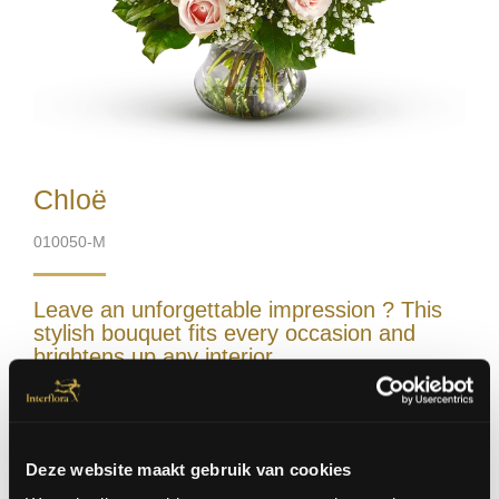
Chloë
010050-M
Leave an unforgettable impression ? This
stylish bouquet fits every occasion and
brightens up any interior.
Excl. vase
Deze website maakt gebruik van cookies
Order