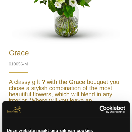
Grace
010056-M
A classy gift ? with the Grace bouquet you
chose a stylish combination of the most
beautiful flowers, which will blend in any
interior. Where will you leave an
unforgettable impression ?
Excl. vase
Deze website maakt gebruik van cookies