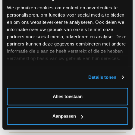
We gebruiken cookies om content en advertenties te
Order
personaliseren, om functies voor social media te bieden
small (+/- Ø 40 cm) 43,00 €
en om ons websiteverkeer te analyseren. Ook delen we
informatie over uw gebruik van onze site met onze
medium (+/- Ø 50 cm) 59,00 €
partners voor social media, adverteren en analyse. Deze
large (+/- Ø 55 cm) 75,00 €
partners kunnen deze gegevens combineren met andere
informatie die u aan ze heeft verstrekt of die ze hebben
verzameld op basis van uw gebruik van hun services.
Amount
Details tonen
Alles toestaan
|
OR
** Delivery at address **
** Click and
Aanpassen
|