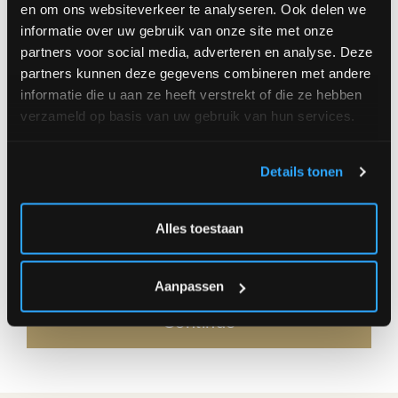
en om ons websiteverkeer te analyseren. Ook delen we
Order
informatie over uw gebruik van onze site met onze
partners voor social media, adverteren en analyse. Deze
medium (+/- Ø 40 cm) 45,00 €
partners kunnen deze gegevens combineren met andere
informatie die u aan ze heeft verstrekt of die ze hebben
Amount
verzameld op basis van uw gebruik van hun services.
Details tonen
|
OR
** Delivery at address **
** Click and
Alles toestaan
|
Aanpassen
Continue