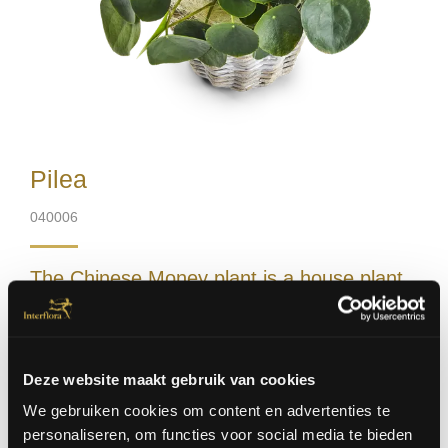
Pilea
040006
The Chinese Money plant is a house plant
that is easy to maintain, the plant likes a
place with a lot of indirect sunlight.It doesn't
need a lot of water and is easy to take
cuttings. From this purchase a lot of new
Deze website maakt gebruik van cookies
plants will grow
We gebruiken cookies om content en advertenties te
personaliseren, om functies voor social media te bieden