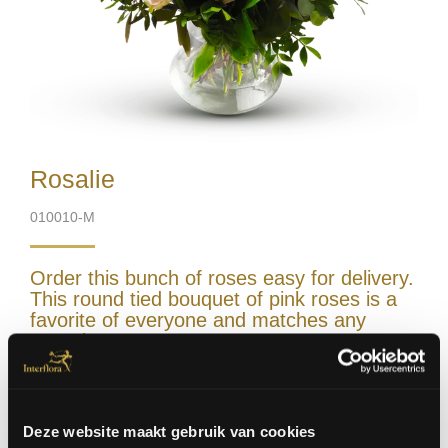
Rosalie
010010-M
Order this bunch of roses easy for delivery.
This round tied bouquet of pink roses is a
favorite of everyone and matches any
occasion.
Vase excl.
Deze website maakt gebruik van cookies