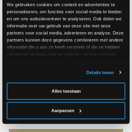
Order
We gebruiken cookies om content en advertenties te
personaliseren, om functies voor social media te bieden
small (+/- Ø 30 cm) 39,00 €
en om ons websiteverkeer te analyseren. Ook delen we
informatie over uw gebruik van onze site met onze
medium (+/- Ø 40 cm) 69,00 €
partners voor social media, adverteren en analyse. Deze
large (+/- Ø 50 cm) 99,00 €
partners kunnen deze gegevens combineren met andere
informatie die u aan ze heeft verstrekt of die ze hebben
verzameld op basis van uw gebruik van hun services.
Amount
Details tonen
Alles toestaan
|
OR
** Delivery at address **
** Click and
|
Aanpassen