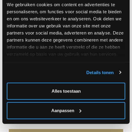
Order
We gebruiken cookies om content en advertenties te
personaliseren, om functies voor social media te bieden
small (+/- Ø 40 cm) 32,00 €
en om ons websiteverkeer te analyseren. Ook delen we
informatie over uw gebruik van onze site met onze
medium (+/- Ø 50 cm) 45,00 €
partners voor social media, adverteren en analyse. Deze
large (+/- Ø 60 cm) 59,00 €
partners kunnen deze gegevens combineren met andere
informatie die u aan ze heeft verstrekt of die ze hebben
verzameld op basis van uw gebruik van hun services.
Amount
Details tonen
Alles toestaan
|
OR
** Delivery at address **
** Click and
|
Aanpassen