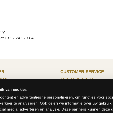
ery.
 at +32 2 242 29 64
ER
CUSTOMER SERVICE
der?
+32 2 242 29 64
al
info@fleurop.be
ik van cookies
d costs
methods
Monday - Friday : 8:15 - 12
ontent en advertenties te personaliseren, om functies voor soci
form
13:00 - 17:00
erkeer te analyseren. Ook delen we informatie over uw gebruik 
Saturday : 9:00 - 12:00
cial media, adverteren en analyse. Deze partners kunnen deze