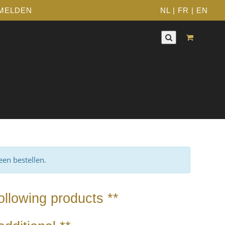
MELDEN
NL
|
FR
|
EN
een bestellen.
following products **