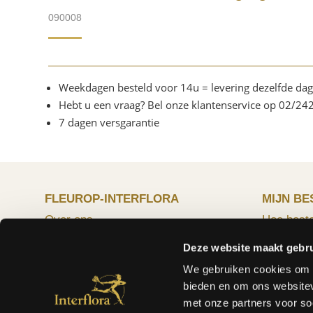
090008
Weekdagen besteld voor 14u = levering dezelfde dag
Hebt u een vraag? Bel onze klantenservice op 02/24
7 dagen versgarantie
FLEUROP-INTERFLORA
MIJN BE
Over ons
Hoe beste
Vaak gestelde vragen
Herroepin
Deze website maakt gebru
Waarom Fleurop-Interflora?
Prijzen e
Verkoopsvoorwaarden
Betaalme
We gebruiken cookies om c
Privacy van de klant
OGB-Plat
bieden en om ons websitev
Verzorging van bloemen en planten
met onze partners voor so