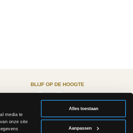
BLIJF OP DE HOOGTE
Alles toestaan
2:00 &
al media te
van onze site
Aanpassen
 gegevens