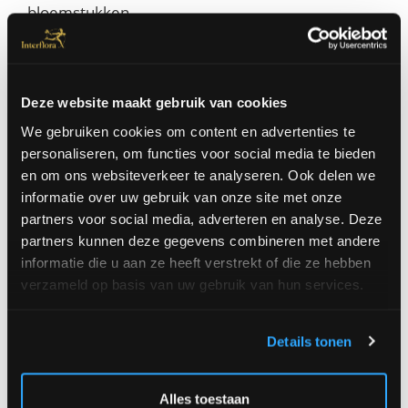
bloemstukken.
Mee met de tijd
Waar er vroeger gewerkt werd met een telegraaf
en later met een telefoon, is het nu ook mogelijk
Deze website maakt gebruik van cookies
om uw bestellingen snel en eenvoudig via het
internet te plaatsen. Nog geen cadeau voor
We gebruiken cookies om content en advertenties te
vanavond? Bestel nu, en het wordt dezelfde dag
personaliseren, om functies voor social media te bieden
nog geleverd. Wij zien er op toe dat de bloemen
en om ons websiteverkeer te analyseren. Ook delen we
niet alleen van uitstekende kwaliteit zijn en
informatie over uw gebruik van onze site met onze
zorgvuldig samengesteld worden, maar ook dat
partners voor social media, adverteren en analyse. Deze
ze op een snelle en vriendelijke manier door de
partners kunnen deze gegevens combineren met andere
Fleurop-Interflora florist geleverd worden. Wij zijn
informatie die u aan ze heeft verstrekt of die ze hebben
blij u bij onze klanten te mogen rekenen en wij
verzameld op basis van uw gebruik van hun services.
danken u voor het vertrouwen dat u in ons stelt.
Details tonen
Het Fleurop-Interflora team
Alles toestaan