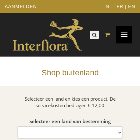
AANMELDEN
NL
|
FR
|
EN
Toggle
navigat
Shop buitenland
Selecteer een land en kies een product. De
servicekosten bedragen € 12,00
Selecteer een land van bestemming