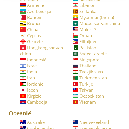
Armenië
Libanon
Azerbeidzjan
Sri lanka
Bahrein
Myanmar (birma)
Brunei
Macau sar van china
China
Maleisië
Cyprus
Oman
Georgië
Filipijnen
Hongkong sar van
Pakistan
china
Saoedi-arabië
Indonesië
Singapore
Israël
Thailand
India
Tadzjikistan
Iran
Turkmenistan
Jordanië
Turkije
Japan
Taiwan
Kirgizië
Oezbekistan
Cambodja
Vietnam
Oceanië
Australië
Nieuw-zeeland
Cookeilanden
Frans-polynesië