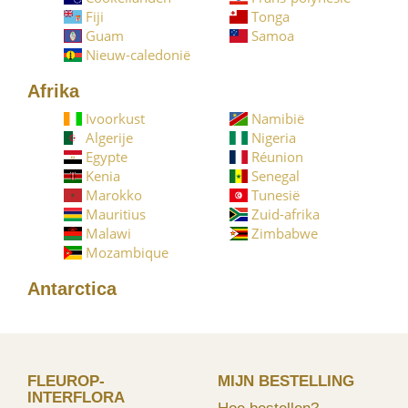
Fiji
Tonga
Guam
Samoa
Nieuw-caledonië
Afrika
Ivoorkust
Namibië
Algerije
Nigeria
Egypte
Réunion
Kenia
Senegal
Marokko
Tunesië
Mauritius
Zuid-afrika
Malawi
Zimbabwe
Mozambique
Antarctica
FLEUROP-
MIJN BESTELLING
INTERFLORA