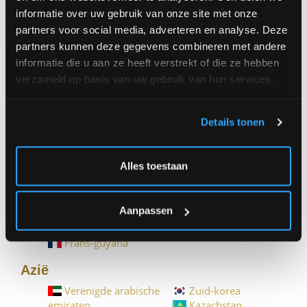
Dominicaanse
El salvador
informatie over uw gebruik van onze site met onze
republiek
Turks- en
partners voor social media, adverteren en analyse. Deze
Groenland
caicoseilanden
partners kunnen deze gegevens combineren met andere
Guadeloupe
Trinidad en tobago
informatie die u aan ze heeft verstrekt of die ze hebben
Guatemala
Verenigde staten
Honduras
Amerikaanse
verzameld op basis van uw gebruik van hun services.
Jamaica
maagdeneilanden
Kaaimaneilanden
Curaçao
Details tonen
Zuid-Amerika
Argentinië
Guyana
Alles toestaan
Bolivia
Peru
Brazilië
Paraguay
Chili
Suriname
Aanpassen
Colombia
Uruguay
Ecuador
Venezuela
Frans-guyana
Azië
Verenigde arabische
Zuid-korea
emiraten
Kazachstan