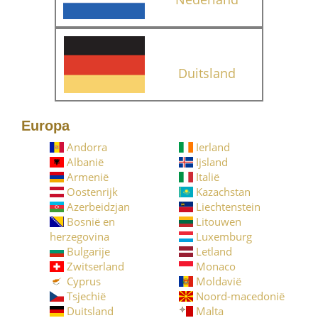
Duitsland
Europa
Andorra
Ierland
Albanië
Ijsland
Armenië
Italië
Oostenrijk
Kazachstan
Azerbeidzjan
Liechtenstein
Bosnië en
Litouwen
herzegovina
Luxemburg
Bulgarije
Letland
Zwitserland
Monaco
Cyprus
Moldavië
Tsjechië
Noord-macedonië
Duitsland
Malta