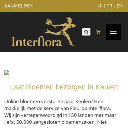
AANMELDEN
NL
|
FR
|
EN
Toggle
navigat
Laat bloemen bezorgen in Keulen
Online bloemen versturen naar Keulen? Heel
makkelijk met de service van Fleurop-Interflora.
Wij zijn vertegenwoordigd in 150 landen met maar
liefst 50.000 aangesloten bloemenzaken. Niet