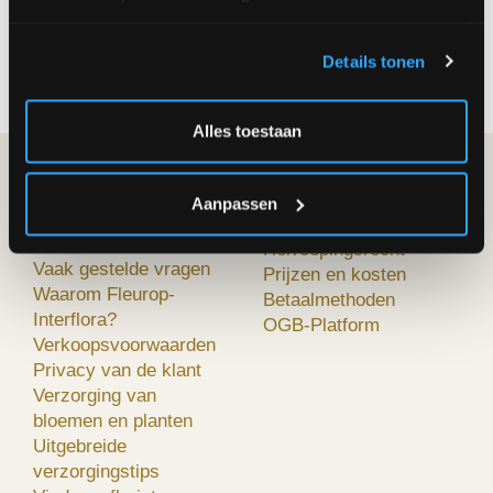
aan de deur geleverd!
Hebt u een vraag? Bel onze klantenservice op
Details tonen
02/242.29.64
Alles toestaan
FLEUROP-
MIJN BESTELLING
Aanpassen
INTERFLORA
Hoe bestellen?
Over ons
Herroepingsrecht
Vaak gestelde vragen
Prijzen en kosten
Waarom Fleurop-
Betaalmethoden
Interflora?
OGB-Platform
Verkoopsvoorwaarden
Privacy van de klant
Verzorging van
bloemen en planten
Uitgebreide
verzorgingstips