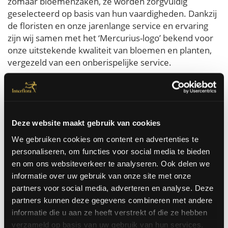
zomaar bloemenzaken, ze worden zorgvuldig
geselecteerd op basis van hun vaardigheden. Dankzij
de floristen en onze jarenlange service en ervaring
zijn wij samen met het ‘Mercurius-logo’ bekend voor
onze uitstekende kwaliteit van bloemen en planten,
vergezeld van een onberispelijke service.
Bloemen bestellen voor Keulen is heel eenvoudig bij
Interflora. U bestelt zo de mooiste bloemen die
dezelfde dag nog in Keulen aan huis of op kantoor
geleverd worden. Wij kunnen bloemen in Keulen
Deze website maakt gebruik van cookies
laten leveren voor werkelijk elke gelegenheid. Voor
een verjaardag, een huwelijk, een zieke, zomaar, ...
We gebruiken cookies om content en advertenties te
personaliseren, om functies voor social media te bieden
en om ons websiteverkeer te analyseren. Ook delen we
Bestel hier
informatie over uw gebruik van onze site met onze
partners voor social media, adverteren en analyse. Deze
partners kunnen deze gegevens combineren met andere
informatie die u aan ze heeft verstrekt of die ze hebben
Besteld voor 14u, vandaag nog door onze bloemisten
verzameld op basis van uw gebruik van hun services.