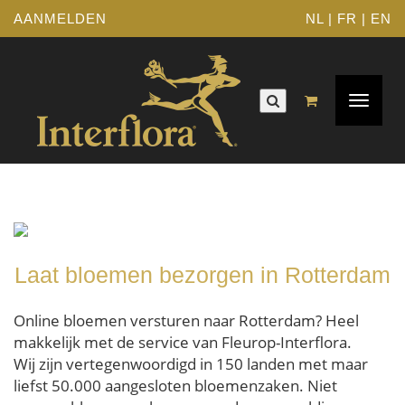
AANMELDEN
NL
|
FR
|
EN
Toggle
navigat
Laat bloemen bezorgen in Rotterdam
Online bloemen versturen naar Rotterdam? Heel
makkelijk met de service van Fleurop-Interflora.
Wij zijn vertegenwoordigd in 150 landen met maar
liefst 50.000 aangesloten bloemenzaken. Niet