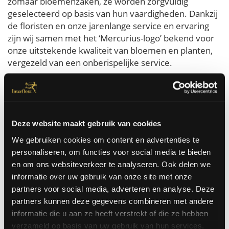
zomaar bloemenzaken, ze worden zorgvuldig
geselecteerd op basis van hun vaardigheden. Dankzij
de floristen en onze jarenlange service en ervaring
zijn wij samen met het ‘Mercurius-logo’ bekend voor
onze uitstekende kwaliteit van bloemen en planten,
vergezeld van een onberispelijke service.
Bloemen bestellen voor Rotterdam is heel eenvoudig
bij Interflora. U bestelt zo de mooiste bloemen die
dezelfde dag nog in Rotterdam aan huis of op kantoor
geleverd worden. Wij kunnen bloemen in Rotterdam
Deze website maakt gebruik van cookies
laten leveren voor werkelijk elke gelegenheid. Voor
een verjaardag, een huwelijk, een zieke, zomaar, ...
We gebruiken cookies om content en advertenties te
personaliseren, om functies voor social media te bieden
en om ons websiteverkeer te analyseren. Ook delen we
Bestel hier
informatie over uw gebruik van onze site met onze
partners voor social media, adverteren en analyse. Deze
partners kunnen deze gegevens combineren met andere
informatie die u aan ze heeft verstrekt of die ze hebben
Besteld voor 14u, vandaag nog door onze bloemisten
verzameld op basis van uw gebruik van hun services.