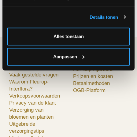
aan de deur geleverd!
Hebt u een vraag? Bel onze klantenservice op
Details tonen
02/242.29.64
Alles toestaan
FLEUROP-
MIJN BESTELLING
Aanpassen
INTERFLORA
Hoe bestellen?
Over ons
Herroepingsrecht
Vaak gestelde vragen
Prijzen en kosten
Waarom Fleurop-
Betaalmethoden
Interflora?
OGB-Platform
Verkoopsvoorwaarden
Privacy van de klant
Verzorging van
bloemen en planten
Uitgebreide
verzorgingstips