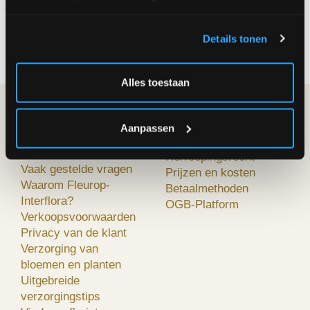
aan de deur geleverd!
Hebt u een vraag? Bel onze klantenservice op
Details tonen
02/242.29.64
Alles toestaan
FLEUROP-
MIJN BESTELLING
Aanpassen
INTERFLORA
Hoe bestellen?
Over ons
Herroepingsrecht
Vaak gestelde vragen
Prijzen en kosten
Waarom Fleurop-
Betaalmethoden
Interflora?
OGB-Platform
Verkoopsvoorwaarden
Privacy van de klant
Verzorging van
bloemen en planten
Uitgebreide
verzorgingstips