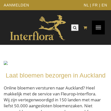
AANMELDEN
NL
|
FR
|
EN
Toggle
navigat
Laat bloemen bezorgen in Auckland
Online bloemen versturen naar Auckland? Heel
makkelijk met de service van Fleurop-Interflora.
Wij zijn vertegenwoordigd in 150 landen met maar
liefst 50.000 aangesloten bloemenzaken. Niet