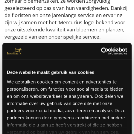
zomaar bloemenzaken, ze worden zorgvuldig
geselecteerd op basis van hun vaardigheden. Dankzij
de floristen en onze jarenlange service en ervaring
zijn wij samen met het ‘Mercurius-logo’ bekend voor
onze uitstekende kwaliteit van bloemen en planten,
vergezeld van een onberispelijke service.
Bloemen bestellen voor Auckland is heel eenvoudig
bij Interflora. U bestelt zo de mooiste bloemen die
dezelfde dag nog in Auckland aan huis of op kantoor
geleverd worden. Wij kunnen bloemen in Auckland
Deze website maakt gebruik van cookies
laten leveren voor werkelijk elke gelegenheid. Voor
een verjaardag, een huwelijk, een zieke, zomaar, ...
We gebruiken cookies om content en advertenties te
personaliseren, om functies voor social media te bieden
en om ons websiteverkeer te analyseren. Ook delen we
Bestel hier
informatie over uw gebruik van onze site met onze
partners voor social media, adverteren en analyse. Deze
partners kunnen deze gegevens combineren met andere
informatie die u aan ze heeft verstrekt of die ze hebben
Besteld voor 14u, vandaag nog door onze bloemisten
verzameld op basis van uw gebruik van hun services.