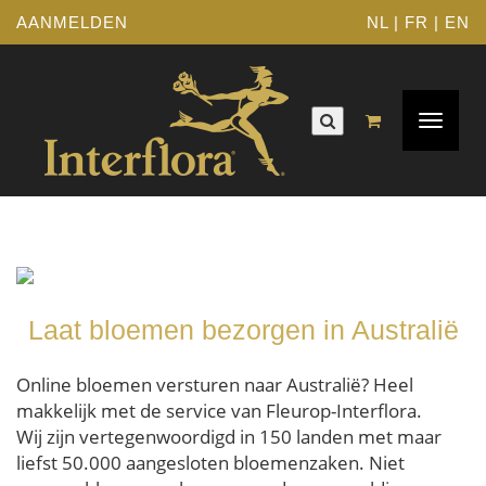
AANMELDEN
NL
|
FR
|
EN
Toggle
navigat
Laat bloemen bezorgen in Australië
Online bloemen versturen naar Australië? Heel
makkelijk met de service van Fleurop-Interflora.
Wij zijn vertegenwoordigd in 150 landen met maar
liefst 50.000 aangesloten bloemenzaken. Niet