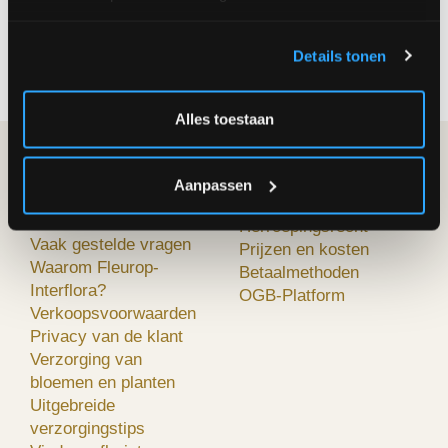
aan de deur geleverd!
Hebt u een vraag? Bel onze klantenservice op
Details tonen
02/242.29.64
Alles toestaan
FLEUROP-
MIJN BESTELLING
Aanpassen
INTERFLORA
Hoe bestellen?
Over ons
Herroepingsrecht
Vaak gestelde vragen
Prijzen en kosten
Waarom Fleurop-
Betaalmethoden
Interflora?
OGB-Platform
Verkoopsvoorwaarden
Privacy van de klant
Verzorging van
bloemen en planten
Uitgebreide
verzorgingstips