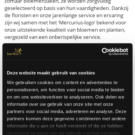
zomaar bloemenzaken, ze worden zorgvuldig
geselecteerd op basis van hun vaardigheden. Dankzij
de floristen en onze jarenlange service en ervaring
zijn wij samen met het ‘Mercurius-logo’ bekend voor
onze uitstekende kwaliteit van bloemen en planten,
vergezeld van een onberispelijke service.
Bloemen bestellen voor Australië is heel eenvoudig
bij Interflora. U bestelt zo de mooiste bloemen die
dezelfde dag nog in Australië aan huis of op kantoor
geleverd worden. Wij kunnen bloemen in Australië
Deze website maakt gebruik van cookies
laten leveren voor werkelijk elke gelegenheid. Voor
een verjaardag, een huwelijk, een zieke, zomaar, ...
We gebruiken cookies om content en advertenties te
personaliseren, om functies voor social media te bieden
en om ons websiteverkeer te analyseren. Ook delen we
Bestel hier
informatie over uw gebruik van onze site met onze
partners voor social media, adverteren en analyse. Deze
partners kunnen deze gegevens combineren met andere
informatie die u aan ze heeft verstrekt of die ze hebben
Besteld voor 14u, vandaag nog door onze bloemisten
verzameld op basis van uw gebruik van hun services.