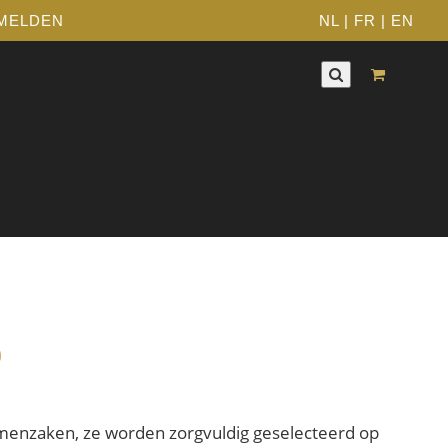
MELDEN
NL
|
FR
|
EN
o
emenzaken, ze worden zorgvuldig geselecteerd op