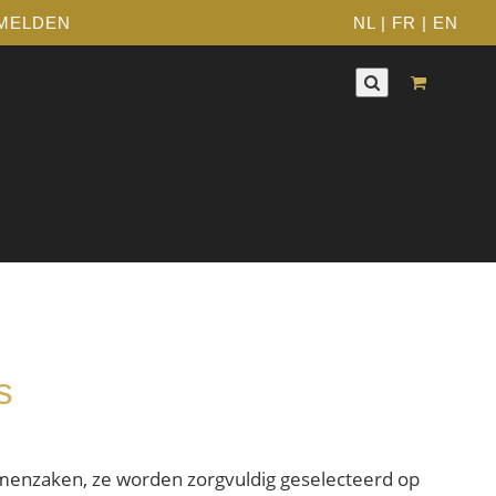
MELDEN
NL
|
FR
|
EN
s
emenzaken, ze worden zorgvuldig geselecteerd op