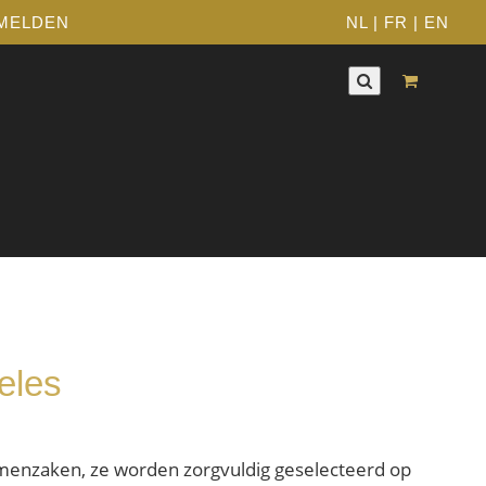
MELDEN
NL
|
FR
|
EN
eles
emenzaken, ze worden zorgvuldig geselecteerd op