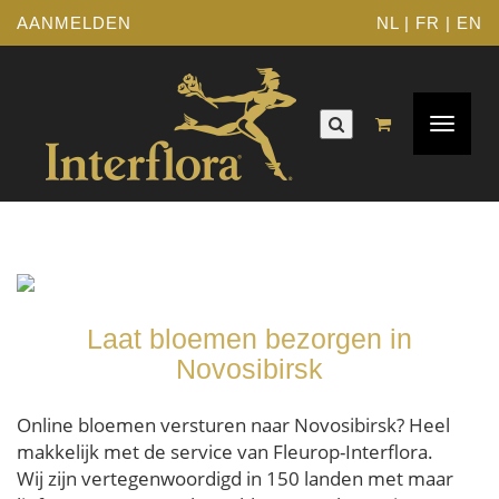
AANMELDEN
NL
|
FR
|
EN
Toggle
navigat
Laat bloemen bezorgen in
Novosibirsk
Online bloemen versturen naar Novosibirsk? Heel
makkelijk met de service van Fleurop-Interflora.
Wij zijn vertegenwoordigd in 150 landen met maar