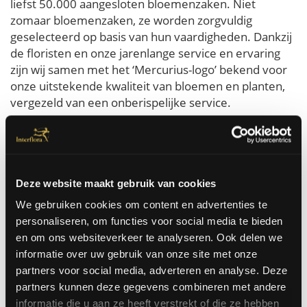
liefst 50.000 aangesloten bloemenzaken. Niet
zomaar bloemenzaken, ze worden zorgvuldig
geselecteerd op basis van hun vaardigheden. Dankzij
de floristen en onze jarenlange service en ervaring
zijn wij samen met het ‘Mercurius-logo’ bekend voor
onze uitstekende kwaliteit van bloemen en planten,
vergezeld van een onberispelijke service.
Bloemen bestellen voor Novosibirsk is heel
eenvoudig bij Interflora. U bestelt zo de mooiste
bloemen die dezelfde dag nog in Novosibirsk aan huis
of op kantoor geleverd worden. Wij kunnen bloemen
Deze website maakt gebruik van cookies
in Novosibirsk laten leveren voor werkelijk elke
We gebruiken cookies om content en advertenties te
gelegenheid. Voor een verjaardag, een huwelijk, een
personaliseren, om functies voor social media te bieden
zieke, zomaar, ...
en om ons websiteverkeer te analyseren. Ook delen we
informatie over uw gebruik van onze site met onze
Bestel hier
partners voor social media, adverteren en analyse. Deze
partners kunnen deze gegevens combineren met andere
informatie die u aan ze heeft verstrekt of die ze hebben