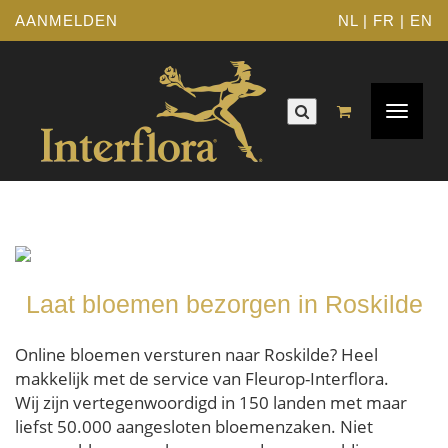
AANMELDEN
NL
|
FR
|
EN
Toggle
navigat
Laat bloemen bezorgen in Roskilde
Online bloemen versturen naar Roskilde? Heel
makkelijk met de service van Fleurop-Interflora.
Wij zijn vertegenwoordigd in 150 landen met maar
liefst 50.000 aangesloten bloemenzaken. Niet