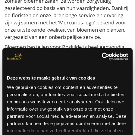
zomaar bloemenzaken, ze worden zorgvuldig
geselecteerd op basis van hun vaardigheden. Dankzij
de floristen en onze jarenlange service en ervaring
zijn wij samen met het ‘Mercurius-logo’ bekend voor
onze uitstekende kwaliteit van bloemen en planten,
vergezeld van een onberispelijke service.
Bloemen bestellen voor Roskilde is heel eenvoudig
bij Interflora. U bestelt zo de mooiste bloemen die
dezelfde dag nog in Roskilde aan huis of op kantoor
geleverd worden. Wij kunnen bloemen in Roskilde
laten leveren voor werkelijk elke gelegenheid. Voor
Deze website maakt gebruik van cookies
een verjaardag, een huwelijk, een zieke, zomaar, ...
We gebruiken cookies om content en advertenties te
personaliseren, om functies voor social media te bieden
Bestel hier
en om ons websiteverkeer te analyseren. Ook delen we
informatie over uw gebruik van onze site met onze
partners voor social media, adverteren en analyse. Deze
partners kunnen deze gegevens combineren met andere
Besteld voor 14u, vandaag nog door onze bloemisten
informatie die u aan ze heeft verstrekt of die ze hebben