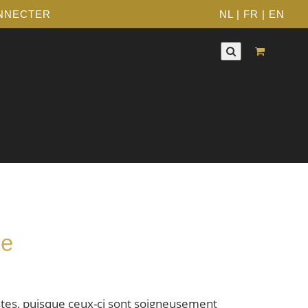
NNECTER
NL
|
FR
|
EN
ue
stes, puisque ceux-ci sont soigneusement