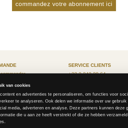
commandez votre abonnement ici
MANDE
SERVICE CLIENTS
 commander
+32 2 242 29 64
n
info@fleurop.be
ik van cookies
t des frais
 de paiement
Lundi - Vendredi: 8:15 - 12
ontent en advertenties te personaliseren, om functies voor soci
me RLLC
13:00 - 17:00
erkeer te analyseren. Ook delen we informatie over uw gebruik 
Samedi: 9:00 - 12:00
cial media, adverteren en analyse. Deze partners kunnen deze
ormatie die u aan ze heeft verstrekt of die ze hebben verzameld
es.