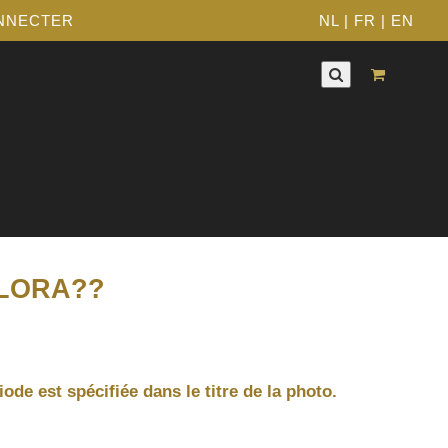
NNECTER
NL
|
FR
|
EN
FLORA??
iode est spécifiée dans le titre de la photo.