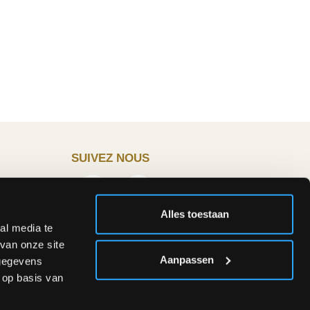
SUIVEZ NOUS
Alles toestaan
:00 &
al media te
van onze site
Aanpassen
 gegevens
 op basis van