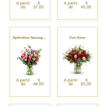
A partir
€
A partir
€
de
37.00
de
40.00
Splendeur Sauvage De Roses
Con Amor
A partir
€
A partir
€
de
48.00
de
65.00