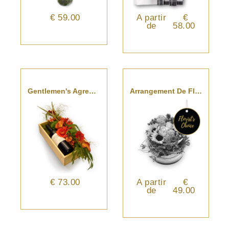
€ 59.00
A partir
€
de
58.00
Gentlemen's Agreement
Arrangement De Fleurs Piqué - Choix Du Fleuriste
€ 73.00
A partir
€
de
49.00