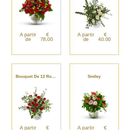
A partir
€
A partir
€
de
78.00
de
40.00
Bouquet De 12 Roses Rouges
Smiley
A partir
€
A partir
€