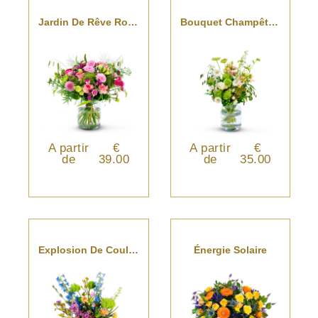
Jardin De Rêve Rose
Bouquet Champêtre Raffiné
A partir
€
A partir
€
de
39.00
de
35.00
Explosion De Couleurs
Énergie Solaire