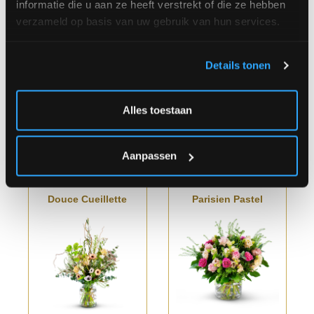
informatie die u aan ze heeft verstrekt of die ze hebben
verzameld op basis van uw gebruik van hun services.
Details tonen
A partir
€
A partir
€
de
40.00
de
35.00
Alles toestaan
Aanpassen
Douce Cueillette
Parisien Pastel