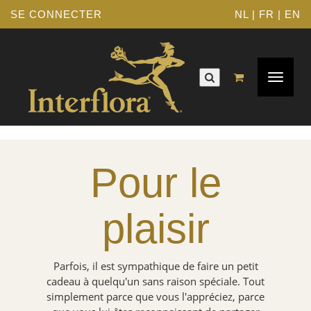
SE CONNECTER
NL
|
FR
|
EN
Navigat
Toggle
Pour le
plaisir
Parfois, il est sympathique de faire un petit
cadeau à quelqu'un sans raison spéciale. Tout
simplement parce que vous l'appréciez, parce