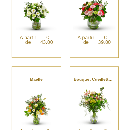
A partir
€
A partir
€
de
43.00
de
39.00
Maëlle
Bouquet Cueillette Tons Pastel