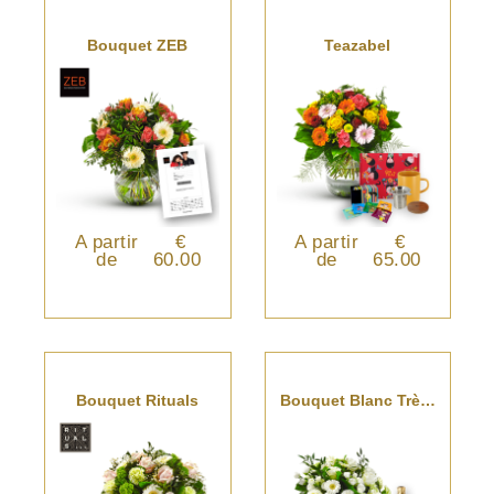
Bouquet ZEB
Teazabel
A partir
€
A partir
€
de
60.00
de
65.00
Bouquet Rituals
Bouquet Blanc Très Classe Avec Du Champagne