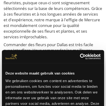
fleuristes, puisque ceux-ci sont soigneusement
sélectionnés sur la base de leurs compétences. Grâce
à ces fleuristes et à nos longues années de services
et d'expérience, notre marque à l'effigie de Mercure
est mondialement connue pour la qualité
exceptionnelle de ses fleurs et plantes, et ses
services irréprochables.
Commander des fleurs pour Dallas est très facile
avec Interflora. Vous commandez les meilleures
fleurs qui sont livrées le jour même à domicile ou au
bureau à Dallas. Nous pouvons faire livrer des fleurs
à Dallas pour toutes les occasions. Pour un
anniversaire, un mariage, un rétablissement, juste
Deze website maakt gebruik van cookies
comme ça ...
We gebruiken cookies om content en advertenties te
personaliseren, om functies voor social media te bieden
Commandez ici
en om ons websiteverkeer te analyseren. Ook delen we
informatie over uw gebruik van onze site met onze
partners voor social media, adverteren en analyse. Deze