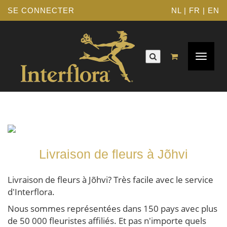
SE CONNECTER
NL
|
FR
|
EN
Navigat
Toggle
Livraison de fleurs à Jõhvi
Livraison de fleurs à Jõhvi? Très facile avec le service
d'Interflora.
Nous sommes représentées dans 150 pays avec plus
de 50 000 fleuristes affiliés. Et pas n'importe quels