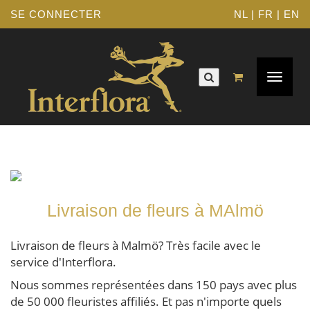
SE CONNECTER
NL
|
FR
|
EN
Navigat
Toggle
Livraison de fleurs à MAlmö
Livraison de fleurs à Malmö? Très facile avec le
service d'Interflora.
Nous sommes représentées dans 150 pays avec plus
de 50 000 fleuristes affiliés. Et pas n'importe quels