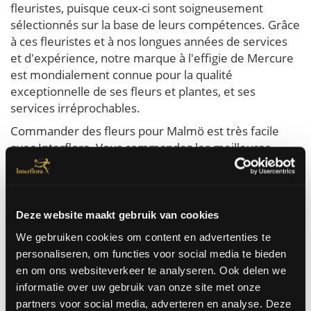
fleuristes, puisque ceux-ci sont soigneusement
sélectionnés sur la base de leurs compétences. Grâce
à ces fleuristes et à nos longues années de services
et d'expérience, notre marque à l'effigie de Mercure
est mondialement connue pour la qualité
exceptionnelle de ses fleurs et plantes, et ses
services irréprochables.
Commander des fleurs pour Malmö est très facile
avec Interflora. Vous commandez les meilleures
fleurs qui sont livrées le jour même à domicile ou au
bureau à Malmö. Nous pouvons faire livrer des fleurs
à Malmö pour toutes les occasions. Pour un
anniversaire, un mariage, un rétablissement, juste
Deze website maakt gebruik van cookies
comme ça ...
We gebruiken cookies om content en advertenties te
personaliseren, om functies voor social media te bieden
Commandez ici
en om ons websiteverkeer te analyseren. Ook delen we
informatie over uw gebruik van onze site met onze
partners voor social media, adverteren en analyse. Deze