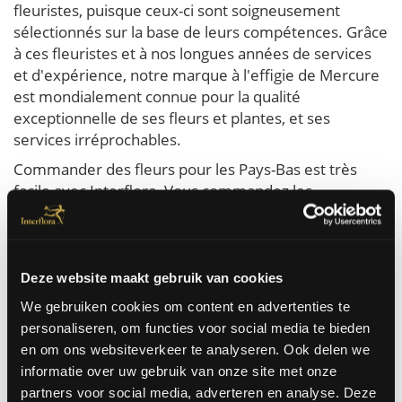
fleuristes, puisque ceux-ci sont soigneusement
sélectionnés sur la base de leurs compétences. Grâce
à ces fleuristes et à nos longues années de services
et d'expérience, notre marque à l'effigie de Mercure
est mondialement connue pour la qualité
exceptionnelle de ses fleurs et plantes, et ses
services irréprochables.
Commander des fleurs pour les Pays-Bas est très
facile avec Interflora. Vous commandez les
meilleures fleurs qui sont livrées le jour même à
domicile ou au bureau aux Pays-Bas. Nous pouvons
faire livrer des fleurs aux Pays-Bas pour toutes les
occasions. Pour un anniversaire, un mariage, un
Deze website maakt gebruik van cookies
rétablissement, juste comme ça ...
We gebruiken cookies om content en advertenties te
personaliseren, om functies voor social media te bieden
Commandez ici
en om ons websiteverkeer te analyseren. Ook delen we
informatie over uw gebruik van onze site met onze
partners voor social media, adverteren en analyse. Deze