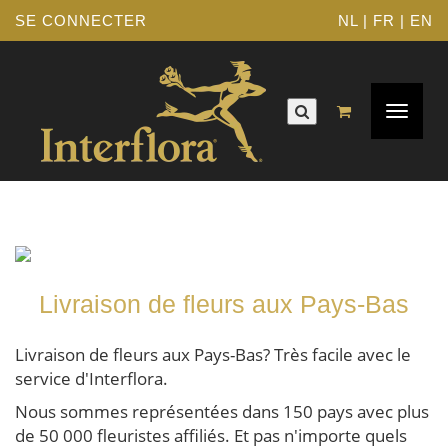
SE CONNECTER
NL
|
FR
|
EN
Navigat
Toggle
Livraison de fleurs aux Pays-Bas
Livraison de fleurs aux Pays-Bas? Très facile avec le
service d'Interflora.
Nous sommes représentées dans 150 pays avec plus
de 50 000 fleuristes affiliés. Et pas n'importe quels