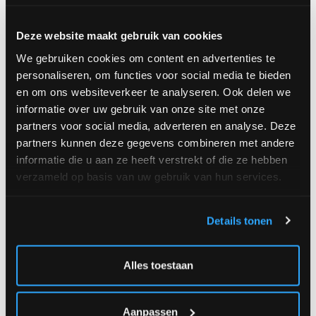
Deze website maakt gebruik van cookies
Commander
We gebruiken cookies om content en advertenties te
Petit mais ravissant (+/- Ø 30 cm) 42,00 €
personaliseren, om functies voor social media te bieden
en om ons websiteverkeer te analyseren. Ook delen we
Choix idéal (+/- Ø 40 cm) 52,00 €
informatie over uw gebruik van onze site met onze
Deluxe (+/- Ø 50 cm) 62,00 €
partners voor social media, adverteren en analyse. Deze
partners kunnen deze gegevens combineren met andere
informatie die u aan ze heeft verstrekt of die ze hebben
verzameld op basis van uw gebruik van hun services.
Quantité
Details tonen
|
Alles toestaan
OU
Livraison a l'adresse
Click and collec
|
Aanpassen