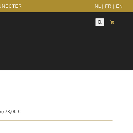
NNECTER
NL
|
FR
|
EN
m) 78,00 €