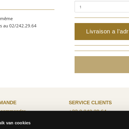
r même
ts au 02/242.29.64
Livraison a l'ad
MANDE
SERVICE CLIENTS
 commander
+32 2 242 29 64
n
info@fleurop.be
ik van cookies
t des frais