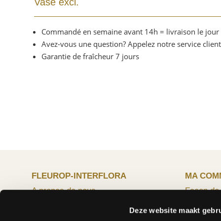
Vase excl.
Commandé en semaine avant 14h = livraison le jou
Avez-vous une question? Appelez notre service clien
Garantie de fraîcheur 7 jours
FLEUROP-INTERFLORA
MA COM
A propos de nous
Façon de
Questions souvent posées
Résiliatio
Deze website maakt gebru
Pourquoi choisir Fleurop-Interflora ?
Des prix e