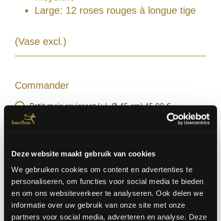
Large: 12 roses rouges à longue tige
(Vase excl.)
Commander
Petit mais ravissant (+/- Ø 45 cm) 45,00 €
Choix idéal (+/- Ø 55 cm) 60,00 €
Deluxe (+/- Ø 65 cm) 75,00 €
Deze website maakt gebruik van cookies
We gebruiken cookies om content en advertenties te
Quantité
personaliseren, om functies voor social media te bieden
en om ons websiteverkeer te analyseren. Ook delen we
informatie over uw gebruik van onze site met onze
partners voor social media, adverteren en analyse. Deze
|