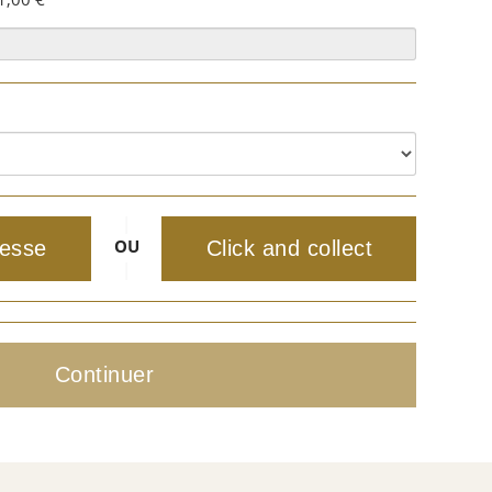
|
OU
resse
Click and collect
|
Continuer