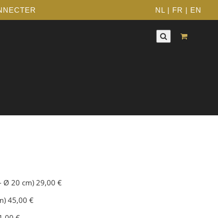
NNECTER
NL
|
FR
|
EN
/- Ø 20 cm) 29,00 €
m) 45,00 €
1,00 €