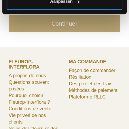
Aanpassen
Continuer
FLEUROP-
MA COMMANDE
INTERFLORA
Façon de commander
A propos de nous
Résiliation
Questions souvent
Des prix et des frais
posées
Méthodes de paiement
Pourquoi choisir
Plateforme RLLC
Fleurop-Interflora ?
Conditions de vente
Vie priveé de nos
clients
Soins des fleurs et des