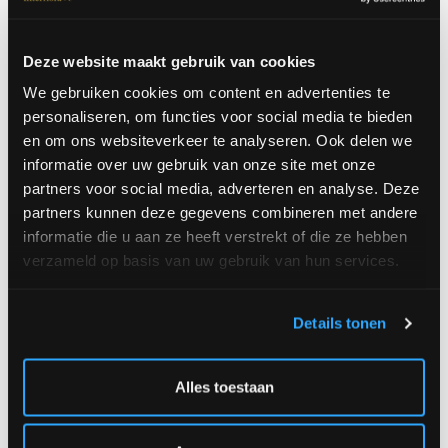
Deze website maakt gebruik van cookies
Commander
We gebruiken cookies om content en advertenties te
Petit mais ravissant (+/- Ø 30 cm) 60,00 €
personaliseren, om functies voor social media te bieden
en om ons websiteverkeer te analyseren. Ook delen we
Choix idéal (+/- Ø 35 cm) 70,00 €
informatie over uw gebruik van onze site met onze
Deluxe (+/- Ø 40 cm) 80,00 €
partners voor social media, adverteren en analyse. Deze
partners kunnen deze gegevens combineren met andere
informatie die u aan ze heeft verstrekt of die ze hebben
verzameld op basis van uw gebruik van hun services.
Quantité
Details tonen
Alles toestaan
|
OU
Livraison a l'adresse
Click and collec
|