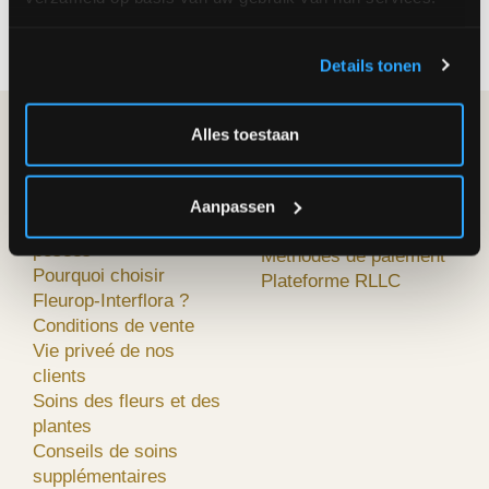
Continuer
Details tonen
Alles toestaan
FLEUROP-
MA COMMANDE
INTERFLORA
Façon de commander
A propos de nous
Résiliation
Aanpassen
Questions souvent
Des prix et des frais
posées
Méthodes de paiement
Pourquoi choisir
Plateforme RLLC
Fleurop-Interflora ?
Conditions de vente
Vie priveé de nos
clients
Soins des fleurs et des
plantes
Conseils de soins
supplémentaires