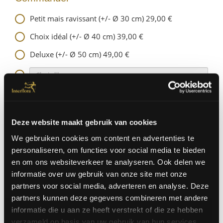
Petit mais ravissant (+/- Ø 30 cm) 29,00 €
Choix idéal (+/- Ø 40 cm) 39,00 €
Deluxe (+/- Ø 50 cm) 49,00 €
Quantité
Deze website maakt gebruik van cookies
We gebruiken cookies om content en advertenties te
personaliseren, om functies voor social media te bieden
|
en om ons websiteverkeer te analyseren. Ook delen we
OU
Livraison a l'adresse
Click and collec
informatie over uw gebruik van onze site met onze
|
partners voor social media, adverteren en analyse. Deze
partners kunnen deze gegevens combineren met andere
informatie die u aan ze heeft verstrekt of die ze hebben
verzameld op basis van uw gebruik van hun services.