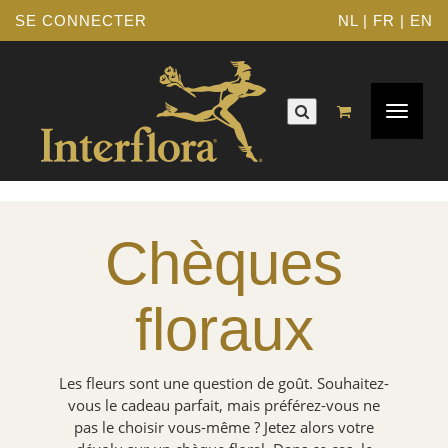
SE CONNECTER
NL
|
FR
|
EN
Navigat
Toggle
Chèques
floraux
Les fleurs sont une question de goût. Souhaitez-
vous le cadeau parfait, mais préférez-vous ne
pas le choisir vous-même ? Jetez alors votre