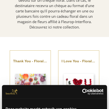
dévolu sur un chèque floral. Dans ce cas, le
destinataire recevra un chèque au format d'une
carte bancaire qu'il pourra échanger en une ou
plusieurs fois contre un cadeau floral dans un
magasin de fleurs affilié à Fleurop-Interflora.
Découvrez ici notre collection.
Thank You - Floral Voucher
I Love You - Floral Voucher
A partir
€
A partir
€
de
10.00
de
10.00
Deze website maakt gebruik van cookies