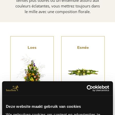
teintes plus sobres ou un ensemble assorti aux
couleurs éclatantes, vous mettrez toujours dans
le mille avec une composition florale.
Loes
Esmée
A partir
€
A partir
€
de
75.00
de
45.00
Deze website maakt gebruik van cookies
We gebruiken cookies om content en advertenties te