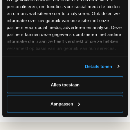
personaliseren, om functies voor social media te bieden
en om ons websiteverkeer te analyseren. Ook delen we
Alicia
Arrangement De Fleurs Piqué - Choix Du Fleuriste
informatie over uw gebruik van onze site met onze
partners voor social media, adverteren en analyse. Deze
partners kunnen deze gegevens combineren met andere
informatie die u aan ze heeft verstrekt of die ze hebben
verzameld op basis van uw gebruik van hun services.
Details tonen
A partir
€
A partir
€
de
95.00
de
49.00
Alles toestaan
Aanpassen