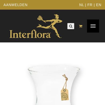
AANMELDEN
NL
|
FR
|
EN
Toggle
navigat