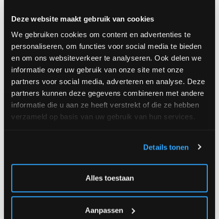
Deze website maakt gebruik van cookies
We gebruiken cookies om content en advertenties te
** Available in following products **
personaliseren, om functies voor social media te bieden
en om ons websiteverkeer te analyseren. Ook delen we
informatie over uw gebruik van onze site met onze
Leyla
partners voor social media, adverteren en analyse. Deze
partners kunnen deze gegevens combineren met andere
Vanaf €59.00,-
informatie die u aan ze heeft verstrekt of die ze hebben
verzameld op basis van uw gebruik van hun services.
Details tonen
** Available as additional **
Alles toestaan
This product is available as a complementary product to
most of our flower collection. Use the menu to select
Aanpassen