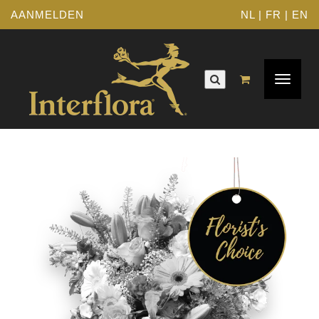
AANMELDEN
NL
|
FR
|
EN
Toggle
navigat