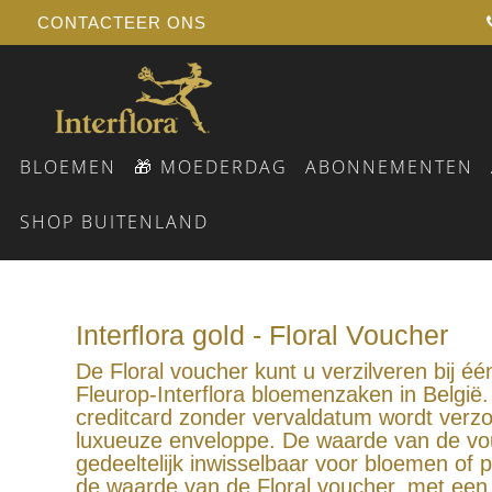
CONTACTEER ONS
BLOEMEN
🎁 MOEDERDAG
ABONNEMENTEN
SHOP BUITENLAND
ALLE BLOEMEN
Moederdag bloemen
HOE WERKT EEN BLOEMENABONNEMENT?
VERJAARDAG
RELATIEGESCHENKEN
Interflora gold - Floral Voucher
VOOR HET PLEZIER
GRAFWERK
VERWEN JE
BLOEMEN V
B
BOEKETTEN
Moederdag cadeaus
ALLE BLOEMENABONNEMENTEN
GEBOORTE
SPECIALE VERZOEKEN & EXPRESS SERVICE
HUWELIJK
SEIZOENSPRODUCTEN
UITVAART
BLOEMEN V
P
De Floral voucher kunt u verzilveren bij é
PLUKBOEKETTEN
Moederdag planten
PENSIOEN
EINDEJAAR
HUWELIJKSVERJAARDAG
ROZEN
MOEDERDA
BLOEMEN V
Fleurop-Interflora bloemenzaken in België.
BLOEMSTUKKEN
Moederdag rozen
BEDANKT
BLOEMEN VOOR PENSIOEN
creditcard zonder vervaldatum wordt verz
BETERSCHAP
SAMENGESTELDE PRODUCTEN
VADERDAG
BLOEMEN 
luxueuze enveloppe. De waarde van de vou
gedeeltelijk inwisselbaar voor bloemen of p
de waarde van de Floral voucher, met ee