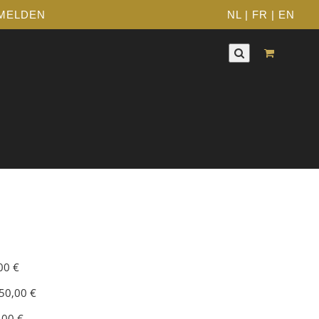
MELDEN
NL
|
FR
|
EN
00 €
50,00 €
,00 €