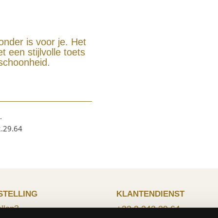
onder is voor je. Het
 een stijlvolle toets
 schoonheid.
.
2.29.64
STELLING
KLANTENDIENST
llen?
+32 2 242 29 64