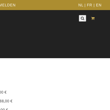
MELDEN
NL
|
FR
|
EN
00 €
88,00 €
,00 €