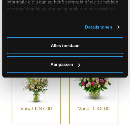
informatie die u aan ze heeft verstrekt of die ze hebben
verzameld op basis van uw gebruik van hun services.
Vanaf
€ 40.00
Vanaf
€ 35.00
Details tonen
Alles toestaan
Zachte Plukpracht
Parisien Pastel
Aanpassen
Vanaf
€ 37.00
Vanaf
€ 40.00