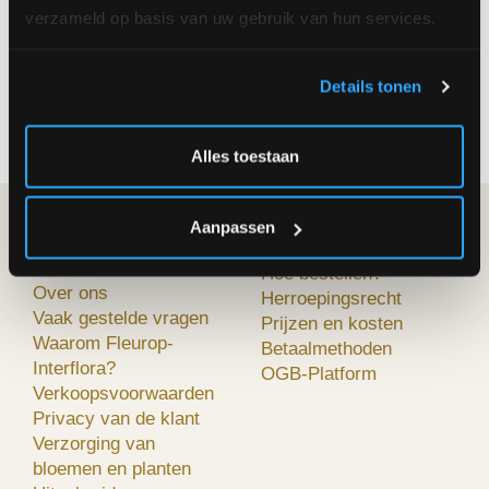
verzameld op basis van uw gebruik van hun services.
Details tonen
Duitsland
Alles toestaan
Aanpassen
FLEUROP-
MIJN BESTELLING
INTERFLORA
Hoe bestellen?
Over ons
Herroepingsrecht
Vaak gestelde vragen
Prijzen en kosten
Waarom Fleurop-
Betaalmethoden
Interflora?
OGB-Platform
Verkoopsvoorwaarden
Privacy van de klant
Verzorging van
bloemen en planten