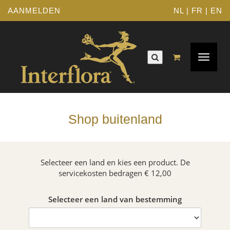
AANMELDEN
NL
|
FR
|
EN
Toggle
navigat
Shop buitenland
Selecteer een land en kies een product. De
servicekosten bedragen € 12,00
Selecteer een land van bestemming