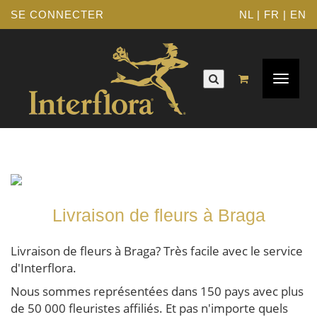
SE CONNECTER
NL
|
FR
|
EN
Navigat
Toggle
Livraison de fleurs à Braga
Livraison de fleurs à Braga? Très facile avec le service
d'Interflora.
Nous sommes représentées dans 150 pays avec plus
de 50 000 fleuristes affiliés. Et pas n'importe quels