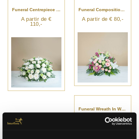
Funeral Centrepiece In White Tones
Funeral Composition In Delicate Pink Tones
A partir de €
A partir de € 80,-
110,-
Funeral Wreath In White Tones
A partir de €
259,-