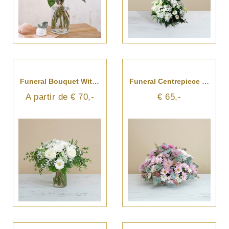
Funeral Bouquet With Roses And Gerberas
Funeral Centrepiece In Pink Tones
A partir de € 70,-
€ 65,-