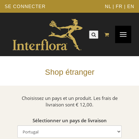
SE CONNECTER
NL
|
FR
|
EN
Navigat
Toggle
Shop étranger
Choisissez un pays et un produit. Les frais de
livraison sont € 12,00.
Sélectionner un pays de livraison