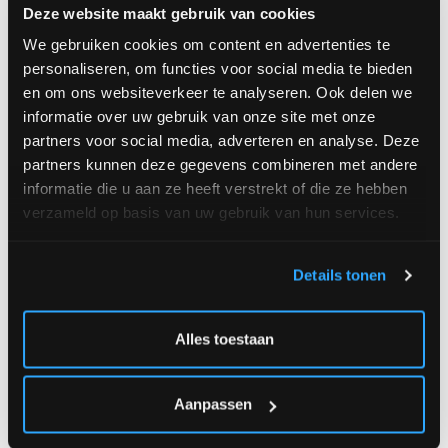
Deze website maakt gebruik van cookies
We gebruiken cookies om content en advertenties te
personaliseren, om functies voor social media te bieden
en om ons websiteverkeer te analyseren. Ook delen we
informatie over uw gebruik van onze site met onze
partners voor social media, adverteren en analyse. Deze
partners kunnen deze gegevens combineren met andere
informatie die u aan ze heeft verstrekt of die ze hebben
verzameld op basis van uw gebruik van hun services.
Happy Birthday
Heartbeat
A partir de € 50,-
A partir de € 55,-
Details tonen
Alles toestaan
Aanpassen