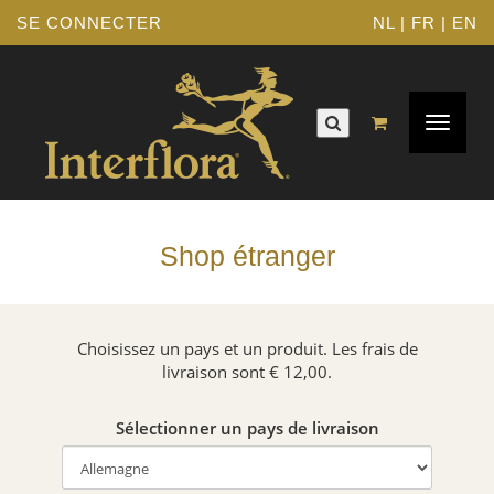
SE CONNECTER
NL
|
FR
|
EN
Navigat
Toggle
Shop étranger
Choisissez un pays et un produit. Les frais de
livraison sont € 12,00.
Sélectionner un pays de livraison