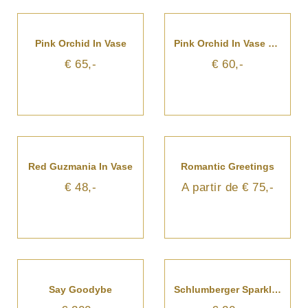
Pink Orchid In Vase
Pink Orchid In Vase With Flax
€ 65,-
€ 60,-
Red Guzmania In Vase
Romantic Greetings
€ 48,-
A partir de € 75,-
Say Goodybe
Schlumberger Sparkling Brut