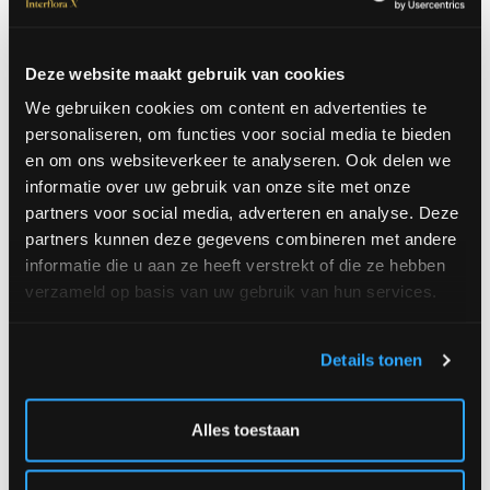
Deze website maakt gebruik van cookies
We gebruiken cookies om content en advertenties te
personaliseren, om functies voor social media te bieden
en om ons websiteverkeer te analyseren. Ook delen we
informatie over uw gebruik van onze site met onze
partners voor social media, adverteren en analyse. Deze
partners kunnen deze gegevens combineren met andere
informatie die u aan ze heeft verstrekt of die ze hebben
verzameld op basis van uw gebruik van hun services.
Florist's Surprise Bouquet
Flower Greetings
A partir de € 46,-
A partir de € 50,-
Details tonen
Alles toestaan