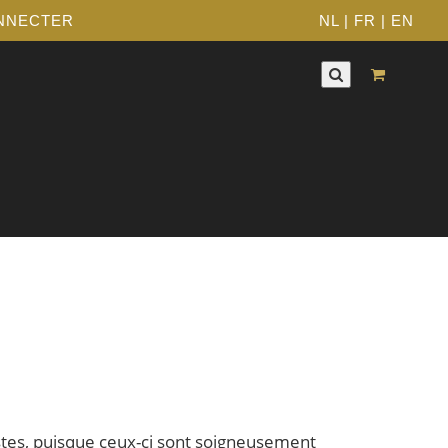
NNECTER
NL
|
FR
|
EN
stes, puisque ceux-ci sont soigneusement