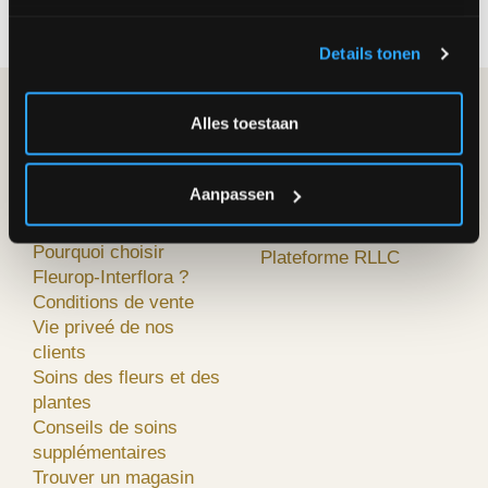
Details tonen
Alles toestaan
FLEUROP-
MA COMMANDE
INTERFLORA
Façon de commander
A propos de nous
Résiliation
Aanpassen
Questions souvent
Des prix et des frais
posées
Méthodes de paiement
Pourquoi choisir
Plateforme RLLC
Fleurop-Interflora ?
Conditions de vente
Vie priveé de nos
clients
Soins des fleurs et des
plantes
Conseils de soins
supplémentaires
Trouver un magasin