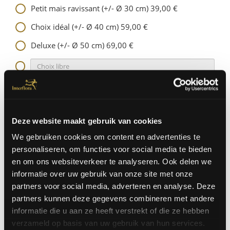
Petit mais ravissant (+/- Ø 30 cm) 39,00 €
Choix idéal (+/- Ø 40 cm) 59,00 €
Deluxe (+/- Ø 50 cm) 69,00 €
Quantité
Deze website maakt gebruik van cookies
We gebruiken cookies om content en advertenties te
personaliseren, om functies voor social media te bieden
|
OU
Livraison a l'adresse
Click and collec
en om ons websiteverkeer te analyseren. Ook delen we
|
informatie over uw gebruik van onze site met onze
partners voor social media, adverteren en analyse. Deze
partners kunnen deze gegevens combineren met andere
informatie die u aan ze heeft verstrekt of die ze hebben
Continuer
verzameld op basis van uw gebruik van hun services.