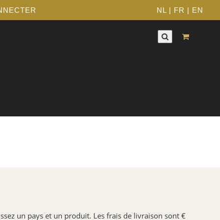
NNECTER
NL
|
FR
|
EN
ssez un pays et un produit. Les frais de livraison sont €