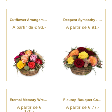
Cutflower Arrangement A Basket Full Of Roses
Deepest Sympathy - For The Cemetery
A partir de € 93,-
A partir de € 91,-
Eternal Memory Wreath For An Urn
Fleurop Bouquet Cordial Rose Greeting
A partir de €
A partir de € 77,-
170,-