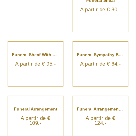
Forever Remembered
A partir de € 80,-
From The Bottom Of The Heart For The Cemetery
Funeral Bouquet With Ribbon
A partir de €
A partir de € 79,-
195,-
Funeral Sheaf