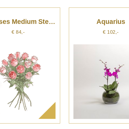
12 Roses Medium Stemmed
Aquarius
€ 84,-
€ 102,-