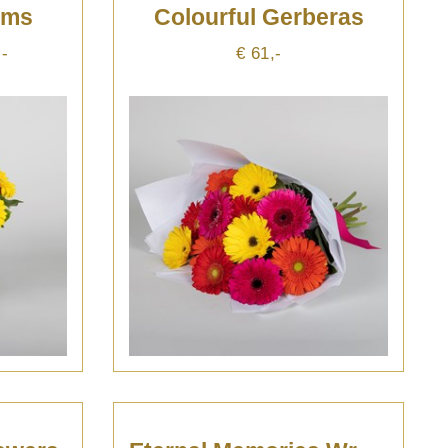
oms
Colourful Gerberas
,-
€ 61,-