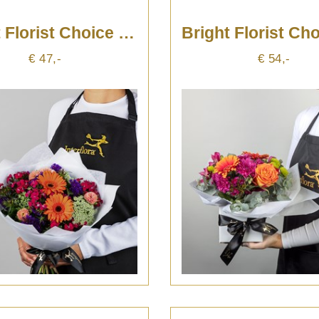
Bright Florist Choice Hand Tied Posy
€ 47,-
€ 54,-