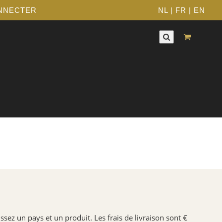
NNECTER
NL
|
FR
|
EN
ssez un pays et un produit. Les frais de livraison sont €