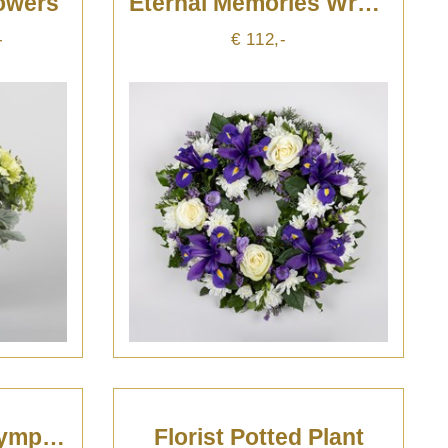
lowers
Eternal Memories Wreath
-
€ 112,-
Florist Choice - Sympathy For Home
Florist Potted Plant