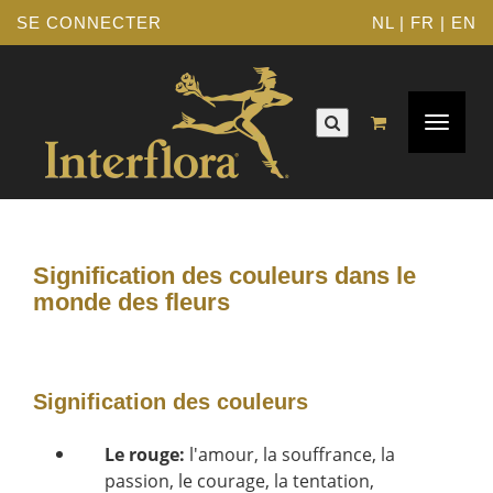
SE CONNECTER
NL
|
FR
|
EN
Navigat
Toggle
Signification des couleurs dans le
monde des fleurs
Signification des couleurs
Le rouge:
l'amour, la souffrance, la
passion, le courage, la tentation,