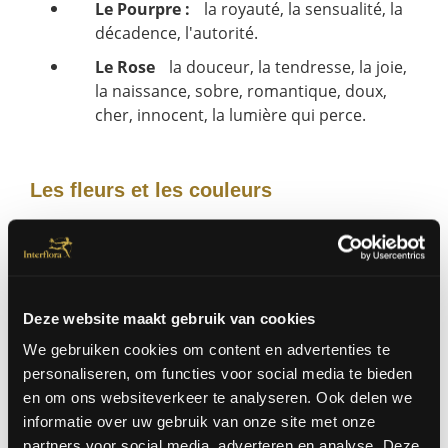
Le Pourpre :
la royauté, la sensualité, la
décadence, l'autorité.
Le Rose
la douceur, la tendresse, la joie,
la naissance, sobre, romantique, doux,
cher, innocent, la lumière qui perce.
Les fleurs et les couleurs
La Rose
Rouge foncé:
Je te veux! L’amour pour la
vie.
Deze website maakt gebruik van cookies
Geel:
l'affection mal placée, j'aime
quelqu’un d’autre.
We gebruiken cookies om content en advertenties te
personaliseren, om functies voor social media te bieden
Orange:
Tu es flamme!
en om ons websiteverkeer te analyseren. Ook delen we
Rose:
toi et moi.
informatie over uw gebruik van onze site met onze
partners voor social media, adverteren en analyse. Deze