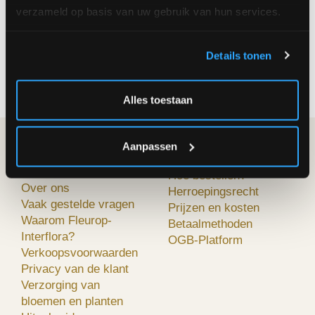
verzameld op basis van uw gebruik van hun services.
Details tonen
Volgende
Alles toestaan
Aanpassen
FLEUROP-
MIJN BESTELLING
INTERFLORA
Hoe bestellen?
Over ons
Herroepingsrecht
Vaak gestelde vragen
Prijzen en kosten
Waarom Fleurop-
Betaalmethoden
Interflora?
OGB-Platform
Verkoopsvoorwaarden
Privacy van de klant
Verzorging van
bloemen en planten