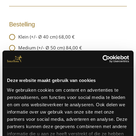
Bestelling
Klein (+/- Ø 40 cm) 68,00 €
Medium (+/- Ø 50 cm) 84,00 €
Groot (+/- Ø 55 cm) 100,00 €
Deze website maakt gebruik van cookies
We gebruiken cookies om content en advertenties te
Aantal
personaliseren, om functies voor social media te bieden
en om ons websiteverkeer te analyseren. Ook delen we
informatie over uw gebruik van onze site met onze
partners voor social media, adverteren en analyse. Deze
|
partners kunnen deze gegevens combineren met andere
OF
Levering op adres
Click & collect
|
informatie die u aan ze heeft verstrekt of die ze hebben