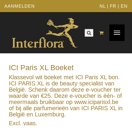
AANMELDEN
NL
|
FR
|
EN
Toggle
navigat
ICI Paris XL Boeket
Klassevol wit boeket met ICI Paris XL bon.
ICI PARIS XL is de beauty specialist van
België. Schenk daarom deze e-voucher ter
waarde van €25. Deze e-voucher is één- of
meermaals bruikbaar op www.iciparisxl.be
of bij alle parfumerieën van ICI PARIS XL in
België en Luxemburg.
Excl. vaas.